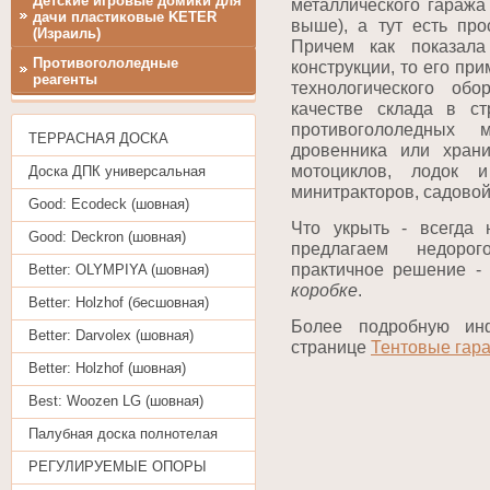
Детские игровые домики для
металлического гаража 
дачи пластиковые KETER
выше), а тут есть про
(Израиль)
Причем как показала
Противогололедные
конструкции, то его пр
реагенты
технологического об
качестве склада в ст
противогололедных 
ТЕРРАСНАЯ ДОСКА
дровенника или хран
мотоциклов, лодок 
Доска ДПК универсальная
минитракторов, садовой 
Good: Ecodeck (шовная)
Что укрыть - всегда 
Good: Deckron (шовная)
предлагаем недорог
практичное решение -
Better: OLYMPIYA (шовная)
коробке
.
Better: Holzhof (бесшовная)
Более подробную ин
Better: Darvolex (шовная)
странице
Тентовые гар
Better: Holzhof (шовная)
Best: Woozen LG (шовная)
Палубная доска полнотелая
РЕГУЛИРУЕМЫЕ ОПОРЫ