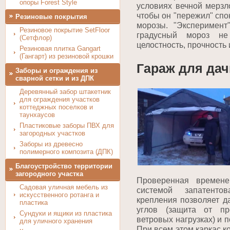
опоры Forest Style
условиях вечной мерзл
чтобы он "пережил" спо
Резиновые покрытия
морозы. "Эксперимент
Резиновое покрытие SetFloor
градусный мороз не
(Сетфлор)
целостность, прочность 
Резиновая плитка Gangart
(Гангарт) из резиновой крошки
Гараж для дач
Заборы и ограждения из
сварной сетки и из ДПК
Деревянный забор штакетник
для ограждения участков
коттеджных поселков и
таунхаусов
Пластиковые заборы ПВХ для
загородных участков
Заборы из древесно
полимерного композита (ДПК)
Благоустройство территории
загородного участка
Проверенная времене
Садовая уличная мебель из
системой запатенто
искусственного ротанга и
крепления позволяет д
пластика
углов (защита от пр
Сундуки и ящики из пластика
ветровых нагрузках) и 
для уличного хранения
При всем этом каркас к