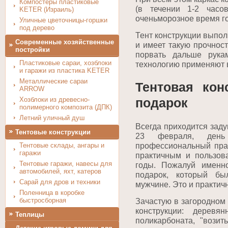
Компостеры пластиковые
(в течении 1-2 часо
KETER (Израиль)
оченьморозное время г
Уличные цветочницы-горшки
под дерево
Тент конструкции выпол
Современные хозяйственные
и имеет такую прочност
постройки
порвать дальше рука
Пластиковые сараи, хозблоки
технологию применяют 
и гаражи из пластика KETER
Металлические сараи
Тентовая кон
ARROW
Хозблоки из древесно-
подарок
полимерного композита (ДПК)
Летний уличный душ
Всегда приходится заду
Тентовые конструкции
23 февраля, ден
Тентовые склады, ангары и
профессиональный праз
гаражи
практичным и пользов
Тентовые гаражи, навесы для
годы. Пожалуй имен
автомобилей, яхт, катеров
подарок, который бы
Сарай для дров и техники
мужчине. Это и практичн
Поленница в коробке
быстросборная
Зачастую в загородном
конструкции: деревя
Теплицы
поликарбоната, "возит