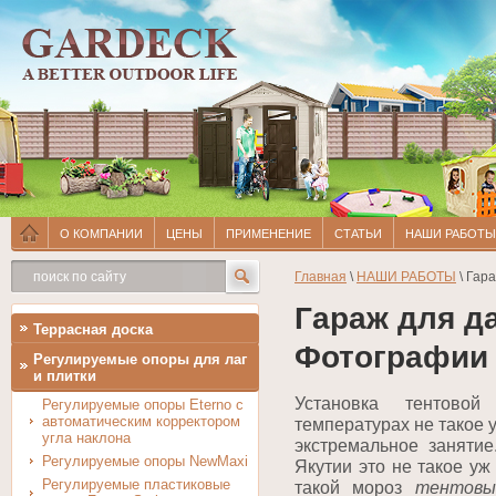
О КОМПАНИИ
ЦЕНЫ
ПРИМЕНЕНИЕ
СТАТЬИ
НАШИ РАБОТЫ
Главная
\
НАШИ РАБОТЫ
\ Гар
Гараж для да
Террасная доска
Фотографии 
Регулируемые опоры для лаг
и плитки
Установка тентовой
Регулируемые опоры Eterno с
автоматическим корректором
температурах не такое у
угла наклона
экстремальное заняти
Регулируемые опоры NewMaxi
Якутии это не такое уж
Регулируемые пластиковые
такой мороз
тентовы