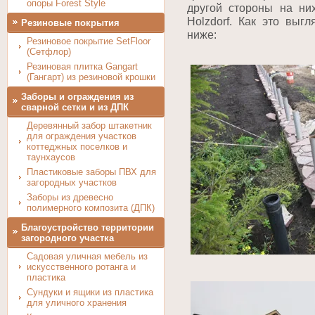
опоры Forest Style
другой стороны на ни
Holzdorf. Как это выг
Резиновые покрытия
ниже:
Резиновое покрытие SetFloor
(Сетфлор)
Резиновая плитка Gangart
(Гангарт) из резиновой крошки
Заборы и ограждения из
сварной сетки и из ДПК
Деревянный забор штакетник
для ограждения участков
коттеджных поселков и
таунхаусов
Пластиковые заборы ПВХ для
загородных участков
Заборы из древесно
полимерного композита (ДПК)
Благоустройство территории
загородного участка
Садовая уличная мебель из
искусственного ротанга и
пластика
Сундуки и ящики из пластика
для уличного хранения