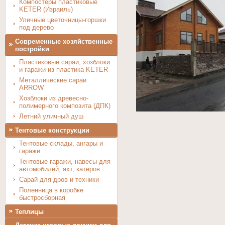
Компостеры пластиковые
KETER (Израиль)
Уличные цветочницы-горшки
под дерево
Современные хозяйственные
постройки
Пластиковые сараи, хозблоки
и гаражи из пластика KETER
Металлические сараи
ARROW
Хозблоки из древесно-
полимерного композита (ДПК)
Летний уличный душ
Тентовые конструкции
Тентовые склады, ангары и
гаражи
Тентовые гаражи, навесы для
автомобилей, яхт, катеров
Сарай для дров и техники
Поленница в коробке
быстросборная
Теплицы