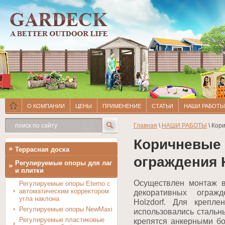
О КОМПАНИИ
ЦЕНЫ
ПРИМЕНЕНИЕ
СТАТЬИ
НАШИ РАБОТЫ
Главная
\
НАШИ РАБОТЫ
\ Кор
Коричневые
Террасная доска
ограждения H
Регулируемые опоры для лаг
и плитки
Осуществлен монтаж в
Регулируемые опоры Eterno с
автоматическим корректором
декоративных ограж
угла наклона
Holzdorf. Для крепле
Регулируемые опоры NewMaxi
использовались стальн
Регулируемые пластиковые
крепятся анкерными бо